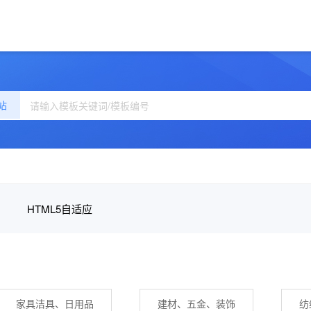
站
HTML5自适应
家具洁具、日用品
建材、五金、装饰
纺