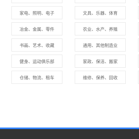
家电、照明、电子
文具、乐器、体育
冶金、金属、零件
农业、水产、养殖
书画、艺术、收藏
通用、其他制造业
健身、运动俱乐部
家政、保洁、搬家
仓储、物流、租车
维修、保养、回收