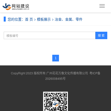
导
航
菜
您的位置：
首 页
>
模板展示
>
冶金、金属、零件
单
搜 索
1
CopyRight 2023 版权所有 广州花花万像文化传播有限公司
粤ICP备
2026008495号