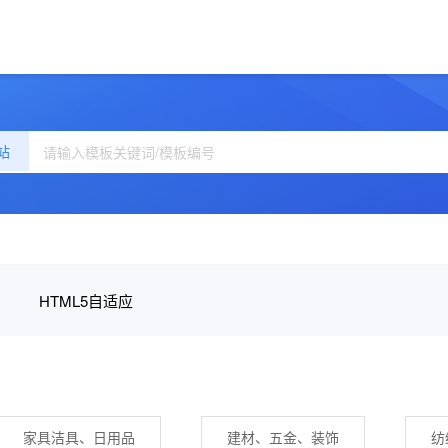
站
HTML5自适应
家具洁具、日用品
建材、五金、装饰
纺