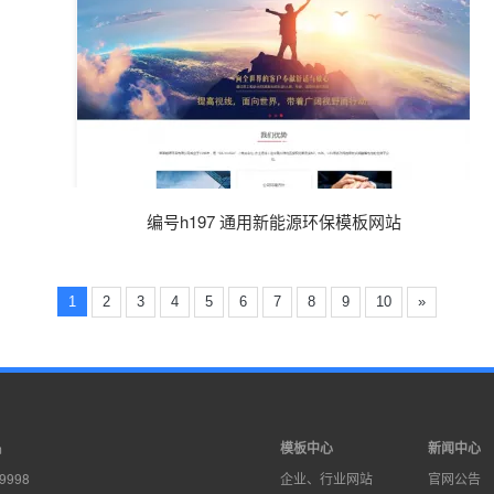
编号h197 通用新能源环保模板网站
1
2
3
4
5
6
7
8
9
10
»
模板中心
新闻中心
m
9998
企业、行业网站
官网公告