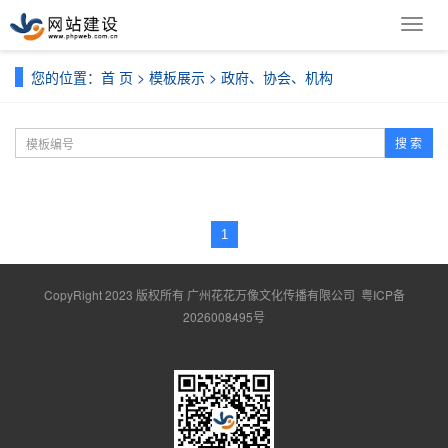
导
航
菜
您的位置：
首 页
>
模板展示
>
政府、协会、机构
单
搜 索
1
CopyRight 2023 版权所有 广州花花万像文化传播有限公司
粤ICP备
2026008495号