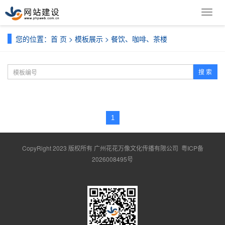
导
航
菜
您的位置：
首 页
>
模板展示
>
餐饮、咖啡、茶楼
单
搜 索
1
CopyRight 2023 版权所有 广州花花万像文化传播有限公司
粤ICP备
2026008495号