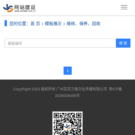
导
航
菜
您的位置：
首 页
>
模板展示
>
维修、保养、回收
单
搜 索
1
CopyRight 2023 版权所有 广州花花万像文化传播有限公司
粤ICP备
2026008495号