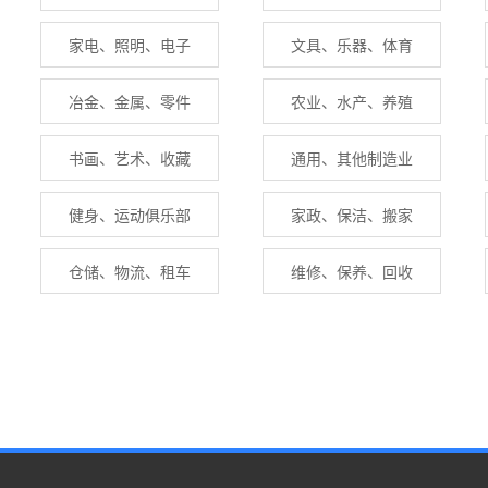
家电、照明、电子
文具、乐器、体育
冶金、金属、零件
农业、水产、养殖
书画、艺术、收藏
通用、其他制造业
健身、运动俱乐部
家政、保洁、搬家
仓储、物流、租车
维修、保养、回收