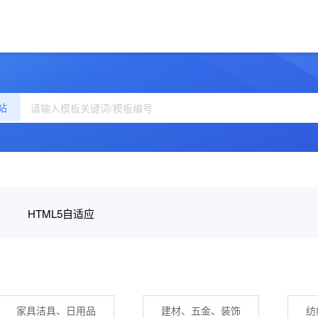
站
HTML5自适应
家具洁具、日用品
建材、五金、装饰
纺