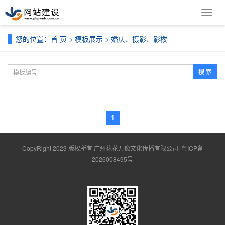
导
航
菜
您的位置：
首 页
>
模板展示
>
婚庆、摄影、影楼
单
搜 索
1
CopyRight 2023 版权所有 广州花花万像文化传播有限公司
粤ICP备
2026008495号