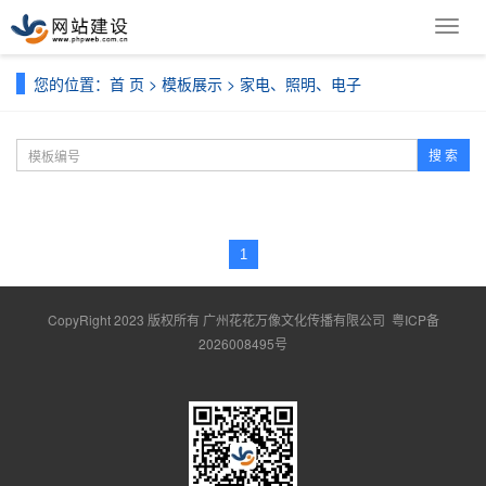
导
航
菜
您的位置：
首 页
>
模板展示
>
家电、照明、电子
单
搜 索
1
CopyRight 2023 版权所有 广州花花万像文化传播有限公司
粤ICP备
2026008495号